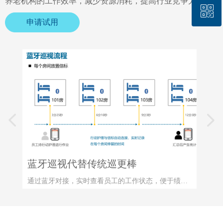
养老机构的工作效率，减少资源消耗，提高行业竞争力。
ꀥ
回到顶部
申请试用
微信二维码
넳
넲
蓝牙巡视代替传统巡更棒
通过蓝牙对接，实时查看员工的工作状态，便于绩效
考核评估。